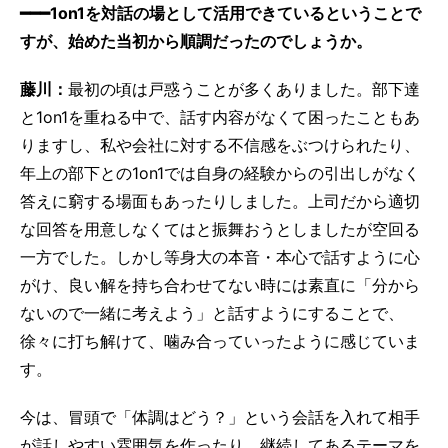
━━━1on1を対話の場として活用できているということで
すが、始めた当初から順調だったのでしょうか。
藤川：
最初の頃は戸惑うことが多くありました。部下達
と1on1を重ねる中で、話す内容がなくて困ったこともあ
りますし、私や会社に対する不信感をぶつけられたり、
年上の部下との1on1では自身の経験からの引出しがなく
答えに窮する場面もあったりしました。上司だから適切
な回答を用意しなくてはと振舞おうとしましたが空回る
一方でした。しかし等身大の本音・本心で話すように心
がけ、良い解を持ち合わせてない時には素直に「分から
ないので一緒に考えよう」と話すようにすることで、
徐々に打ち解けて、噛み合っていったように感じていま
す。
今は、冒頭で「体調はどう？」という会話を入れて相手
が話しやすい雰囲気を作ったり、継続してあるテーマを