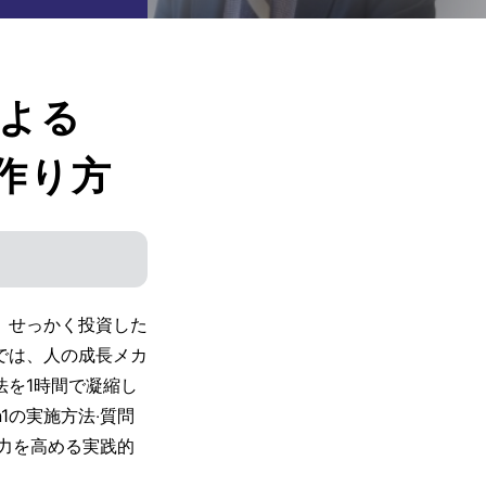
による
作り⽅
。せっかく投資した
では、⼈の成⻑メカ
法を1時間で凝縮し
1の実施⽅法‧質問
⼒を⾼める実践的