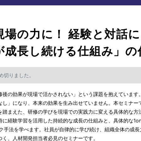
現場の⼒に！ 経験と対話
が成⻑し続ける仕組み」の
め切りました。
修後の効果が現場で活かされない」という課題を抱えています
なし」になり、本来の効果を⽣み出せていません。本セミナー
を踏まえた、研修の学びを現場での実践⼒に変える具体的な⽅
に経験学習を活⽤した持続的な成⻑の仕組みと、具体的な1on
ック⼿法を学べます。社員が⾃律的に学び続け、組織全体の成⻑
つく、⼈材開発担当者必⾒のセミナーです。