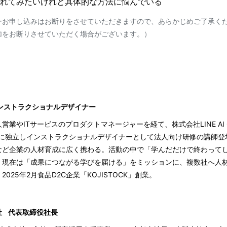
り⼊れてみたいけれど具体的な⽅法に悩んでいる
ーお申し込みはお断りをさせていただきますので、あらかじめご了承く
加をお断りさせていただく場合がございます。）
ンストラクショナルデザイナー
業やITサービスのプロダクトマネージャーを経て、株式会社LINE AI C
年に独立しインストラクショナルデザイナーとして法人向け研修の講師登
など企業の人材育成に広く携わる。活動の中で「学んだだけで終わって
、現在は「成果につながる学びを届ける」をミッションに、複数社へ人
025年2月食品D2C企業「KOJISTOCK」創業。
社
代表取締役社長