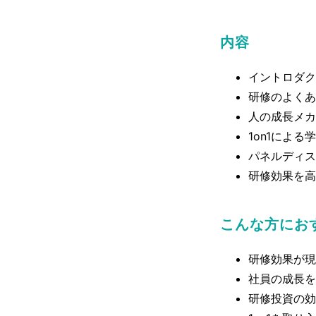
内容
イントロダク
研修のよくあ
⼈の成⻑メカ
1on1によ
パネルディス
研修効果を⾼
こんな方にお
研修効果が現
社員の成⻑を
研修投資の効