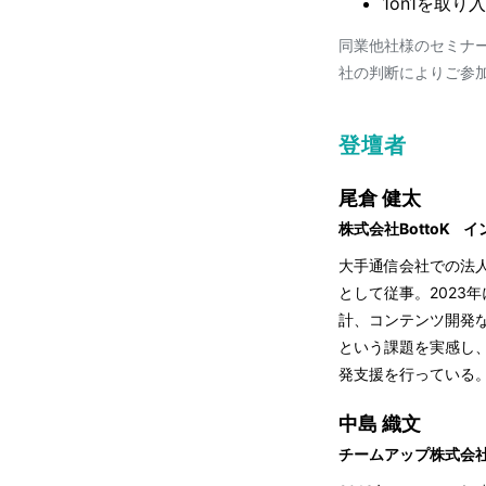
1on1を取
同業他社様のセミナ
社の判断によりご参
登壇者
尾倉 健太
株式会社BottoK
イ
大手通信会社での法人営
として従事。2023
計、コンテンツ開発
という課題を実感し
発支援を行っている。2
中島 織文
チームアップ株式会